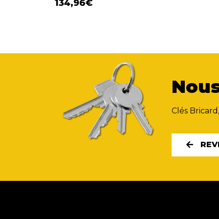
134,96
€
Nous
Clés Bricard
REV