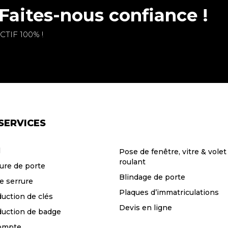
Faites-nous confiance !
TIF 100% !
SERVICES
l
Pose de fenêtre, vitre & volet
roulant
ure de porte
Blindage de porte
e serrure
Plaques d’immatriculations
uction de clés
Devis en ligne
uction de badge
ompte