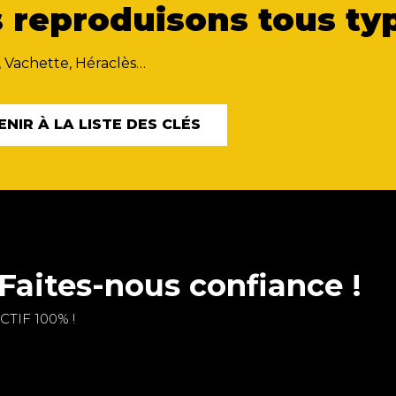
 reproduisons tous typ
, Vachette, Héraclès…
ENIR À LA LISTE DES CLÉS
Faites-nous confiance !
TIF 100% !