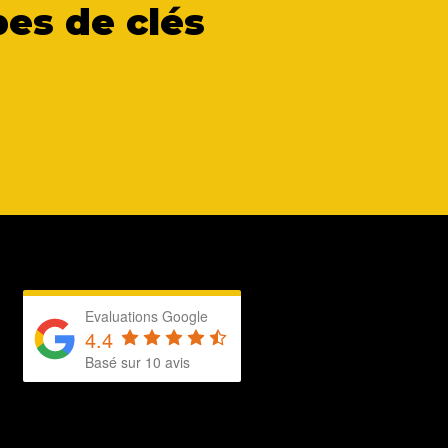
es de clés
Evaluations Google
4.4
Basé sur 10 avis