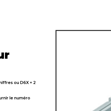
ur
iffres ou D6X + 2
ournir le numéro