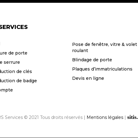
SERVICES
l
Pose de fenêtre, vitre & volet
roulant
ure de porte
Blindage de porte
e serrure
Plaques d’immatriculations
uction de clés
Devis en ligne
uction de badge
ompte
sitis
S Services © 2021 Tous droits réservés |
Mentions légales
|