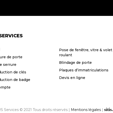
SERVICES
l
Pose de fenêtre, vitre & volet
roulant
ure de porte
Blindage de porte
e serrure
Plaques d’immatriculations
uction de clés
Devis en ligne
uction de badge
ompte
sitis
S Services © 2021 Tous droits réservés |
Mentions légales
|