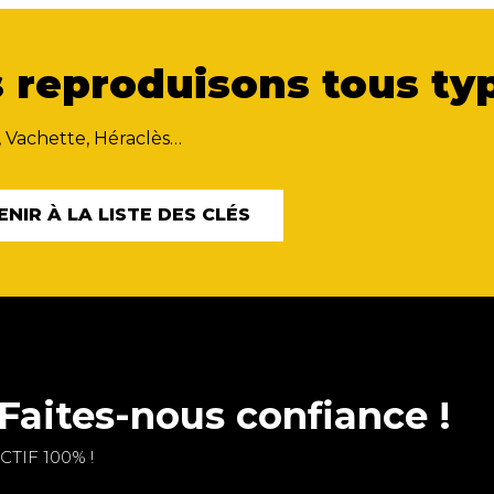
 reproduisons tous typ
, Vachette, Héraclès…
ENIR À LA LISTE DES CLÉS
Faites-nous confiance !
TIF 100% !