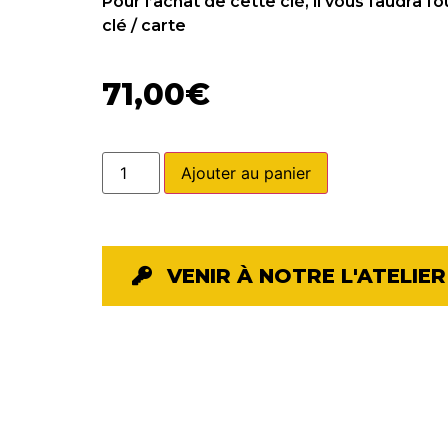
Pour l’achat de cette clé, il vous faudra f
clé / carte
71,00
€
Ajouter au panier
VENIR À NOTRE L'ATELIER