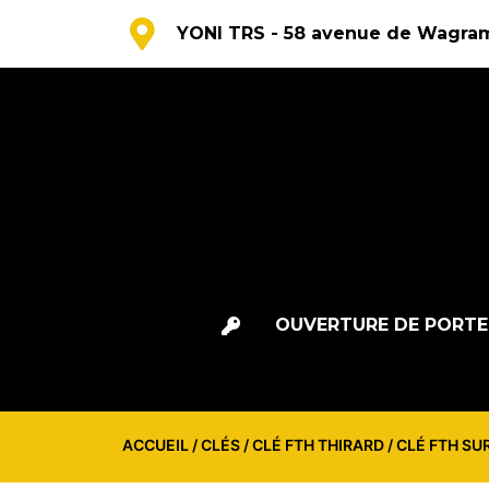
YONI TRS - 58 avenue de Wagram
OUVERTURE DE PORTE
ACCUEIL
/
CLÉS
/
CLÉ FTH THIRARD
/ CLÉ FTH S