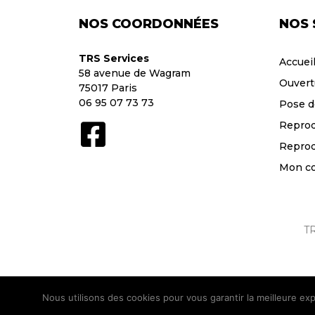
NOS COORDONNÉES
NOS 
TRS Services
Accuei
58 avenue de Wagram
Ouvert
75017 Paris
06 95 07 73 73
Pose d
Reprod
Reprod
Mon c
TR
Nous utilisons des cookies pour vous garantir la meilleure exp