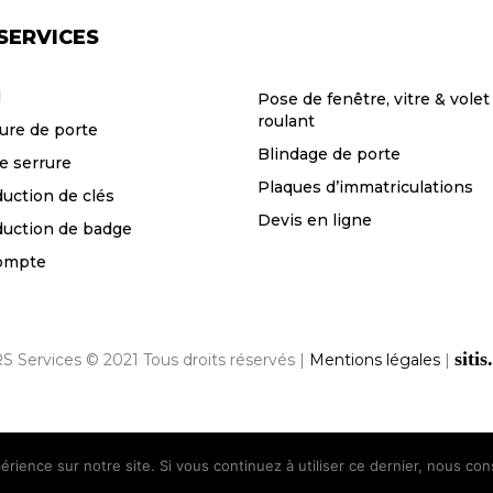
SERVICES
l
Pose de fenêtre, vitre & volet
roulant
ure de porte
Blindage de porte
e serrure
Plaques d’immatriculations
uction de clés
Devis en ligne
uction de badge
ompte
sitis
S Services © 2021 Tous droits réservés |
Mentions légales
|
érience sur notre site. Si vous continuez à utiliser ce dernier, nous co