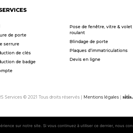
SERVICES
l
Pose de fenêtre, vitre & volet
roulant
ure de porte
Blindage de porte
e serrure
Plaques d’immatriculations
uction de clés
Devis en ligne
uction de badge
ompte
sitis
S Services © 2021 Tous droits réservés |
Mentions légales
|
érience sur notre site. Si vous continuez à utiliser ce dernier, nous co