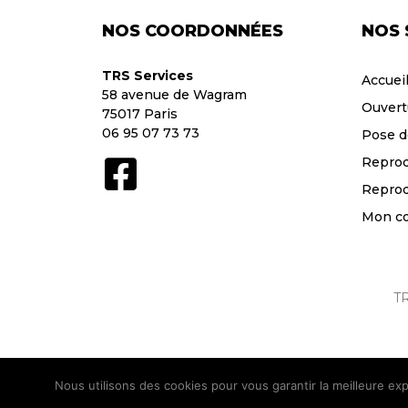
NOS COORDONNÉES
NOS 
TRS Services
Accuei
58 avenue de Wagram
Ouvert
75017 Paris
06 95 07 73 73
Pose d
Reprod
Reprod
Mon c
TR
Nous utilisons des cookies pour vous garantir la meilleure exp