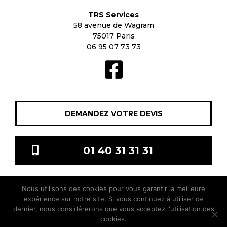
TRS Services
58 avenue de Wagram
75017 Paris
06 95 07 73 73
DEMANDEZ VOTRE DEVIS
01 40 31 31 31
Nous utilisons des cookies pour vous garantir la meilleure
TRS Services © 2021 Tous droits réservés |
Mentions légales
|
expérience sur notre site. Si vous continuez à utiliser ce
sitis.co
dernier, nous considérerons que vous acceptez l'utilisation des
cookies.