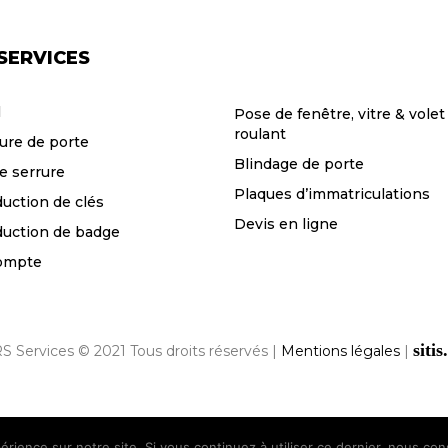
SERVICES
l
Pose de fenêtre, vitre & volet
roulant
ure de porte
Blindage de porte
e serrure
Plaques d’immatriculations
uction de clés
Devis en ligne
uction de badge
ompte
sitis
S Services © 2021 Tous droits réservés |
Mentions légales
|
érience sur notre site. Si vous continuez à utiliser ce dernier, nous co