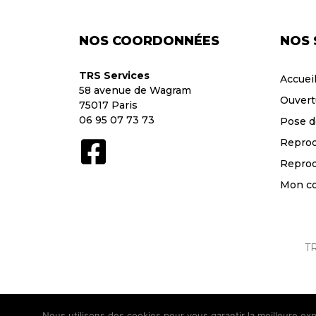
NOS COORDONNÉES
NOS 
TRS Services
Accuei
58 avenue de Wagram
Ouvert
75017 Paris
06 95 07 73 73
Pose d
Reprod
Reprod
Mon c
TR
Nous utilisons des cookies pour vous garantir la meilleure exp