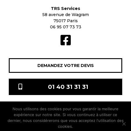
TRS Services
58 avenue de Wagram
75017 Paris
06 95 07 73 73
DEMANDEZ VOTRE DEVIS
01 40 31 31 31
Nous utilisons des cookies pour vous garantir la meilleure
TRS Services © 2021 Tous droits réservés |
Mentions légales
|
expérience sur notre site. Si vous continuez à utiliser ce
sitis.co
dernier, nous considérerons que vous acceptez l'utilisation des
cookies.