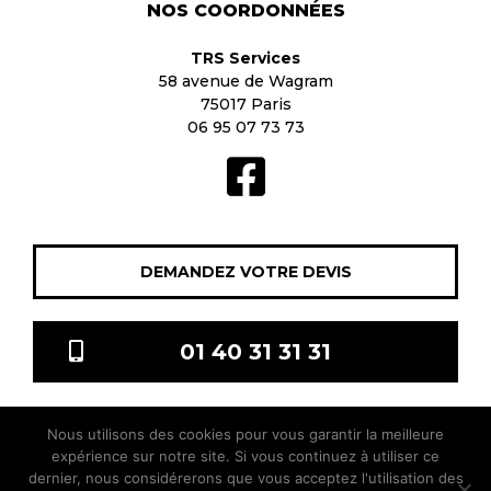
NOS COORDONNÉES
TRS Services
58 avenue de Wagram
75017 Paris
06 95 07 73 73
DEMANDEZ VOTRE DEVIS
01 40 31 31 31
Nous utilisons des cookies pour vous garantir la meilleure
TRS Services © 2021 Tous droits réservés |
Mentions légales
|
expérience sur notre site. Si vous continuez à utiliser ce
sitis.co
dernier, nous considérerons que vous acceptez l'utilisation des