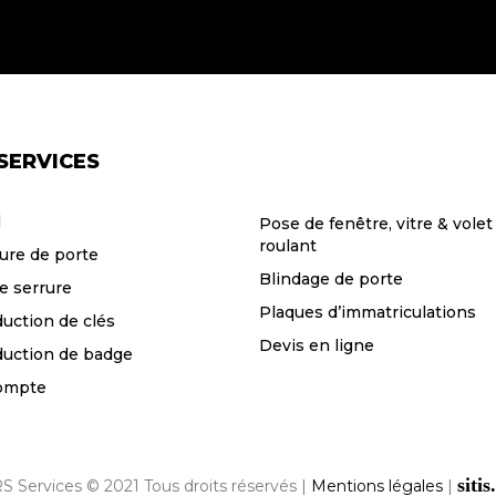
SERVICES
l
Pose de fenêtre, vitre & volet
roulant
ure de porte
Blindage de porte
e serrure
Plaques d’immatriculations
uction de clés
Devis en ligne
uction de badge
ompte
sitis
S Services © 2021 Tous droits réservés |
Mentions légales
|