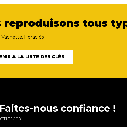
 reproduisons tous typ
, Vachette, Héraclès…
ENIR À LA LISTE DES CLÉS
Faites-nous confiance !
TIF 100% !