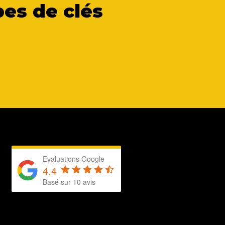
es de clés
Evaluations Google
4.4
Basé sur 10 avis