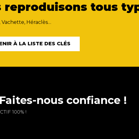
 reproduisons tous typ
, Vachette, Héraclès…
ENIR À LA LISTE DES CLÉS
Faites-nous confiance !
TIF 100% !