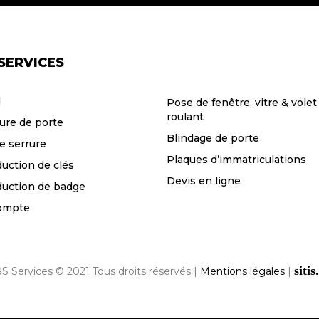
SERVICES
l
Pose de fenêtre, vitre & volet
roulant
ure de porte
Blindage de porte
e serrure
Plaques d’immatriculations
uction de clés
Devis en ligne
uction de badge
ompte
sitis
S Services © 2021 Tous droits réservés |
Mentions légales
|