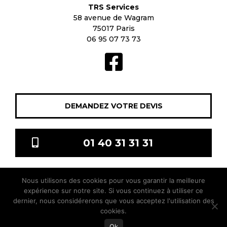
TRS Services
58 avenue de Wagram
75017 Paris
06 95 07 73 73
DEMANDEZ VOTRE DEVIS
01 40 31 31 31
Nous utilisons des cookies pour vous garantir la meilleure
TRS Services © 2021 Tous droits réservés |
Mentions légales
|
expérience sur notre site. Si vous continuez à utiliser ce
sitis.co
dernier, nous considérerons que vous acceptez l'utilisation des
cookies.
Ok