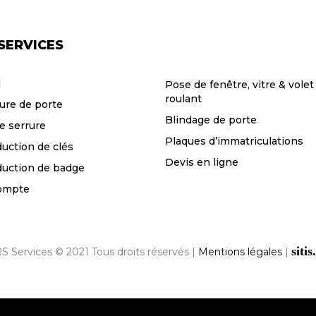
SERVICES
l
Pose de fenêtre, vitre & volet
roulant
ure de porte
Blindage de porte
e serrure
Plaques d’immatriculations
uction de clés
Devis en ligne
uction de badge
ompte
sitis
S Services © 2021 Tous droits réservés |
Mentions légales
|